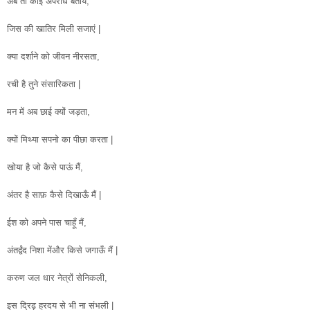
अब तो कोई अपराध बताये,
जिस की खातिर मिली सजाएं |
क्या दर्शाने को जीवन नीरसता,
रची है तुने संसारिकता |
मन में अब छाई क्यों जड़ता,
क्यों मिथ्या सपनो का पीछा करता |
खोया है जो कैसे पाऊं मैं,
अंतर है साफ़ कैसे दिखाऊँ मैं |
ईश को अपने पास चाहूँ मैं,
अंतर्द्वंद निशा मेंऔर किसे जगाऊँ मैं |
करुण जल धार नेत्रों सेनिकली,
इस द्रिढ़ ह्रदय से भी ना संभली |