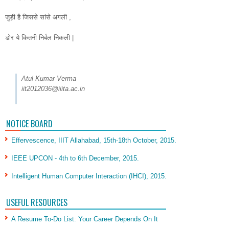
जुड़ी है जिससे सांसे अगली ,
डोर ये कितनी निर्बल निकली |
Atul Kumar Verma
iit2012036@iiita.ac.in
NOTICE BOARD
Effervescence, IIIT Allahabad, 15th-18th October, 2015.
IEEE UPCON - 4th to 6th December, 2015.
Intelligent Human Computer Interaction (IHCI), 2015.
USEFUL RESOURCES
A Resume To-Do List: Your Career Depends On It