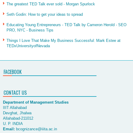
The greatest TED Talk ever sold - Morgan Spurlock
Seth Godin: How to get your ideas to spread
Educating Young Entrepreneurs - TED Talk by Cameron Herold - SEO
PRO, NYC - Business Tips
Things I Love That Make My Business Successful: Mark Estee at
TEDxUniversityofNevada
FACEBOOK
CONTACT US
Department of Management Studies
IIIT Allahabad
Devghat, Jhalwa
Allahabad-211012
U. P. INDIA
Email:
bcognizance@iiita.ac.in