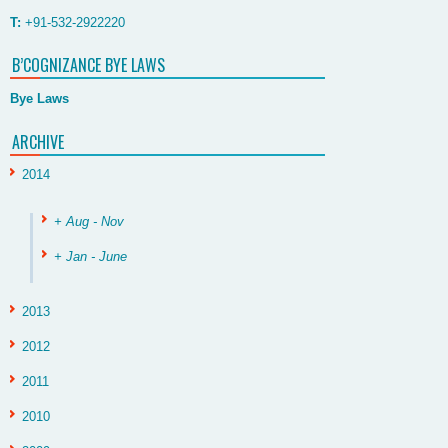
T:
+91-532-2922220
B’COGNIZANCE BYE LAWS
Bye Laws
ARCHIVE
2014
+ Aug - Nov
+ Jan - June
2013
2012
2011
2010