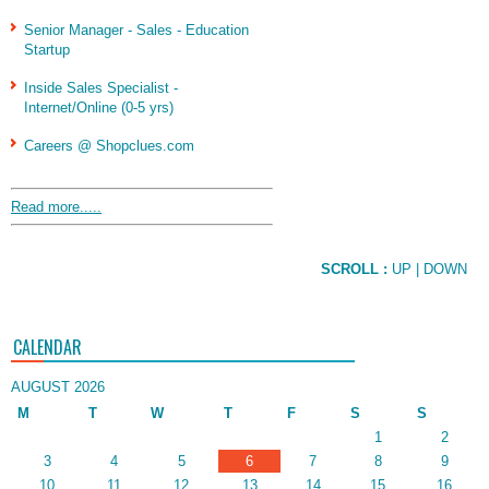
Senior Manager - Sales - Education
Startup
Inside Sales Specialist -
Internet/Online (0-5 yrs)
Careers @ Shopclues.com
Read more.....
SCROLL :
UP
| DOWN
CALENDAR
AUGUST 2026
M
T
W
T
F
S
S
1
2
3
4
5
6
7
8
9
10
11
12
13
14
15
16