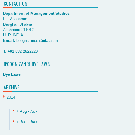
CONTACT US
Department of Management Studies
IIIT Allahabad
Devghat, Jhalwa
Allahabad-211012
U. P. INDIA
Email:
bcognizance@iiita.ac.in
T:
+91-532-2922220
B’COGNIZANCE BYE LAWS
Bye Laws
ARCHIVE
2014
+ Aug - Nov
+ Jan - June