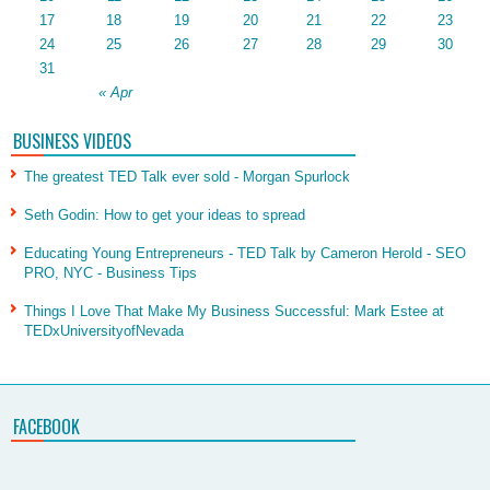
17
18
19
20
21
22
23
24
25
26
27
28
29
30
31
« Apr
BUSINESS VIDEOS
The greatest TED Talk ever sold - Morgan Spurlock
Seth Godin: How to get your ideas to spread
Educating Young Entrepreneurs - TED Talk by Cameron Herold - SEO
PRO, NYC - Business Tips
Things I Love That Make My Business Successful: Mark Estee at
TEDxUniversityofNevada
FACEBOOK